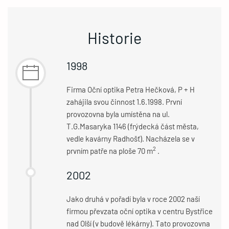
Historie
1998
Firma Oční optika Petra Hečková, P + H
zahájila svou činnost 1.6.1998. První
provozovna byla umístěna na ul.
T.G.Masaryka 1146 (frýdecká část města,
vedle kavárny Radhošť). Nacházela se v
2
prvním patře na ploše 70 m
.
2002
Jako druhá v pořadí byla v roce 2002 naší
firmou převzata oční optika v centru Bystřice
nad Olší (v budově lékárny). Tato provozovna