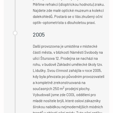
Měříme refrakci (dioptrickou hodnotu) zraku.
Najdete zde malé optické muzeum a kolekci
dalekohledů. Postará se o Vás zkušený oční
optik–optometrista s dlouholetou praxí.
2005
Další provozovna je umístěna v místecké
části města, v blízkosti Náměstí Svobody na
ulici Štursova 12. Prodejna se nachází na
rohu, v budově Základní umělecké školy tzv.
Lidušky. Svou činnost zahájila v roce 2005,
kdy byla převzata po původním provozovateli
a kompletně zrekonstruovaná na
2
současných 250 m
prodejní plochy.
Vybudovali jsme zde COOL oddělení pro
mladé nositele brýlí, které osloví zákazníky
širokou nabídkou nejmodernějších módních
trendů v oblasti oční módy. Tuto oční optiku