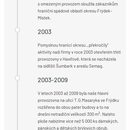
s omezeným provozem sloužíla zákazníkům
hraniční spádové oblasti okresu Frýdek-
Místek.
2003
Pomyslnou hranici okresu ,,překročily"
aktivity naší firmy v roce 2003 otevřením třetí
provozovny v Havířově, která se nacházela
na sídlišti Šumbark v areálu Semag.
2003-2009
V letech 2003 až 2009 byla naše hlavní
provozovna na ulici T.G.Masaryka ve Frýdku
rozšířena do obou pater budovy a to na
2
dnešní netradiční velikosti 300 m
. Natéto
ploše nabízíme více než 5 000 ks dámských,
pánských a dětských brýlových obrub.