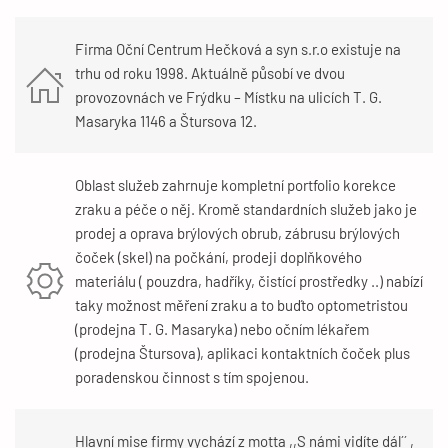
Firma Oční Centrum Hečková a syn s.r.o existuje na
trhu od roku 1998. Aktuálně působí ve dvou
provozovnách ve Frýdku – Místku na ulicích T. G.
Masaryka 1146 a Štursova 12.
Oblast služeb zahrnuje kompletní portfolio korekce
zraku a péče o něj. Kromě standardních služeb jako je
prodej a oprava brýlových obrub, zábrusu brýlových
čoček (skel) na počkání, prodeji doplňkového
materiálu ( pouzdra, hadříky, čistící prostředky ..) nabízí
taky možnost měření zraku a to buďto optometristou
(prodejna T. G. Masaryka) nebo očním lékařem
(prodejna Štursova), aplikaci kontaktních čoček plus
poradenskou činnost s tím spojenou.
Hlavní mise firmy vychází z motta ,,S námi vidíte dál´´ ,